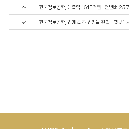
일
한국정보공학, 매출액 1615억원…전년比 25.
이전 글
한국정보공학, 업계 최초 쇼핑몰 관리 `챗봇` 
다음 글