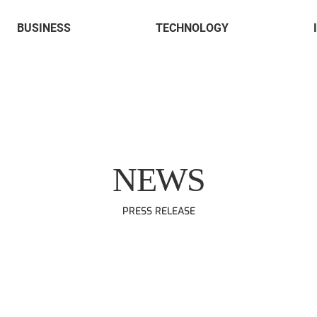
BUSINESS
TECHNOLOGY
한
국
정
보
AI 플랫폼
인공지능
공
공
학
셀러공간
소프트웨어
재
HARO. Chat
연구실적
주
유통 플랫폼
NEWS
HPE
HPI
PRESS RELEASE
PURE STORAGE
H3C
LENOVO
XIILAB