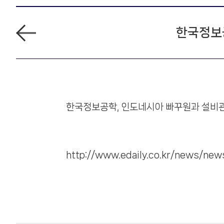
걸어온 길
소프트웨어
재무정보
조직 및 연락처
HARO. Chat
뒤
한국정보
관계사
연구실적
주주공지
인재채용
로
가
유통 플랫폼
기
오시는 길
HPE
파트너 포털
HPI
한국정보공학, 인도네시아 빠꾸원과 설비관
PURE STORAGE
H3C
LENOVO
XIILAB
첨
부
파