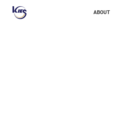
한
NEWS
국
상
한
ABOUT
정
세
국
보
정
공
보
학
공
메
학
뉴
회사소개
걸어온 길
관계사
About
BUSINESS
technology
IR
PR
회사소개
AI 플랫폼
인공지능
공시자료
NEWS
셀러공간