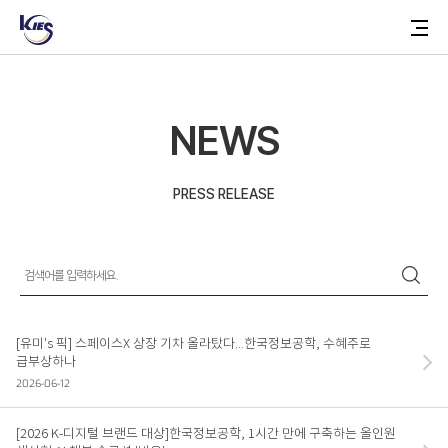
NEWS
한
메
국
뉴
한
정
토
국
보
글
정
공
버
보
학
튼
공
학
NEWS
ABOUT
회사소개
PRESS RELEASE
걸어온 길
관계사
검
색
검
어
BUSINESS
색
를
입
력
AI 플랫폼
[유미's 픽] 스페이스X 상장 기차 올라탔다...한국정보공학, 수혜주로
하
세
급부상하나
유통 플랫폼
요.
2026-06-12
[2026 K-디지털 브랜드 대상]한국정보공학, 1시간 만에 구축하는 올인원
TECHNOLOGY