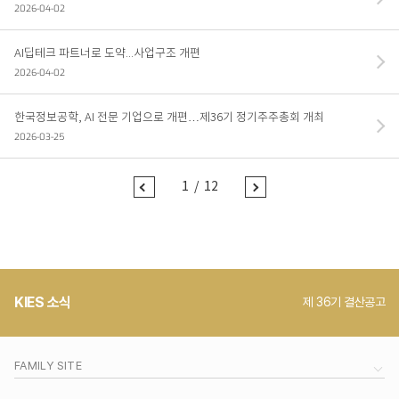
2026-04-02
오시는 길
파트너 포털
AI딥테크 파트너로 도약...사업구조 개편
2026-04-02
한국정보공학, AI 전문 기업으로 개편…제36기 정기주주총회 개최
2026-03-25
1
/
12
전
다
페
음
이
페
지
이
로
지
이
로
동
이
동
KIES 소식
제 36기 결산공고
FAMILY SITE