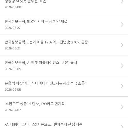
생성형 AI 챗봇 솔루션 '비온'
2026-06-08
인공지능
소프트웨어
한국정보공학, 510억 서버 공급 계약 체결
연구실적
2026-05-27
한국정보공학, 1분기 매출 1707억…전년比 270% 급증
IR
2026-05-27
공시자료
한국정보공학, AI 챗봇 어플라이언스 ‘비온’ 출시
재무정보
2026-05-05
주주공지
유용석 회장"커머스 데이터 비전...자본시장 적극 소통"
2026-05-05
PR
'스핀오프 성공' 소만사, IPO카드 만지작
NEWS
2026-04-02
조직 및 연락처
xAI 베팅이 스페이스X지분으로...벤처투자 관심 지속
인재채용