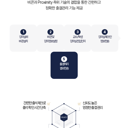
비콘과 Proximity 측위 기술의 결합을 통한 간편하고
정확한 출결관리 기능 제공
인공지능
소프트웨어
연구실적
강의실에
비콘 및
교수/학생
강의실 체크인
비콘 설치
강의 정보 설정
강의실 진입 인지
정보 전송
IR
공시자료
출결처리
재무정보
결과 전송
주주공지
PR
간편한 출석체크로
신뢰도 높은
NEWS
출석 확인 시간 단축
엄정한 출결 관리
조직 및 연락처
인재채용