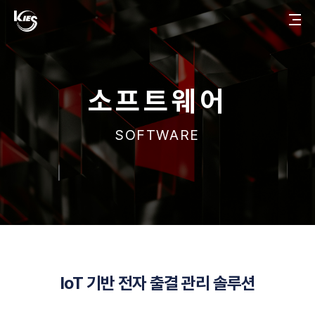
한
메
국
뉴
한
정
토
국
보
글
정
공
버
보
학
튼
공
학
ABOUT
소프트웨어
회사소개
SOFTWARE
걸어온 길
관계사
BUSINESS
소
AI 플랫폼
프
트
웨
유통 플랫폼
어
IoT 기반 전자 출결 관리 솔루션
TECHNOLOGY