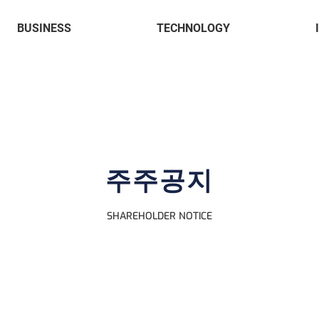
BUSINESS
TECHNOLOGY
한
국
정
보
AI 플랫폼
인공지능
공
공
학
셀러공간
소프트웨어
재
HARO. Chat
연구실적
주
유통 플랫폼
주주공지
HPE
HPI
SHAREHOLDER NOTICE
PURE STORAGE
H3C
LENOVO
XIILAB