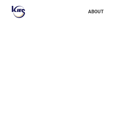
한
주
국
주
한
ABOUT
정
공
국
보
지
정
공
상
보
학
세
공
메
학
뉴
회사소개
걸어온 길
관계사
About
BUSINESS
technology
IR
PR
회사소개
AI 플랫폼
인공지능
공시자료
NEWS
셀러공간