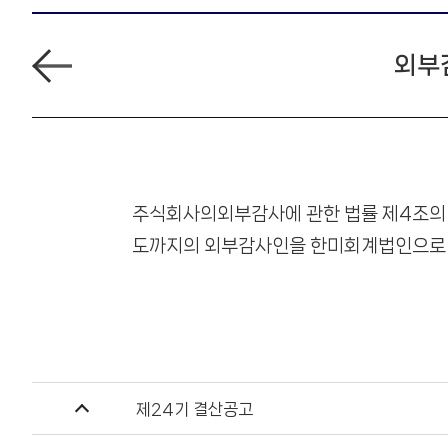
걸어온 길
소프트웨어
재무정보
조직 및 연락처
HARO. Chat
뒤
외부감
관계사
연구실적
주주공지
인재채용
로
가
유통 플랫폼
기
오시는 길
HPE
파트너 포털
HPI
주식회사의외부감사에 관한 법률 제4조의 2
도까지의 외부감사인을 한미회계법인으로 
PURE STORAGE
H3C
첨
LENOVO
부
파
일
XIILAB
제24기 결산공고
이전 글