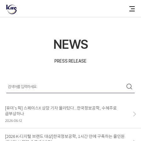
NEWS
한
메
국
뉴
한
정
토
국
보
글
정
공
버
보
학
튼
공
학
NEWS
ABOUT
회사소개
PRESS RELEASE
걸어온 길
관계사
검
색
검
어
BUSINESS
색
를
입
력
AI 플랫폼
[유미's 픽] 스페이스X 상장 기차 올라탔다...한국정보공학, 수혜주로
하
세
급부상하나
유통 플랫폼
요.
2026-06-12
[2026 K-디지털 브랜드 대상]한국정보공학, 1시간 만에 구축하는 올인원
TECHNOLOGY