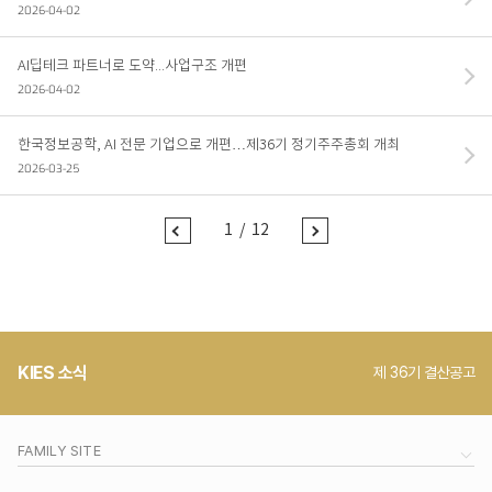
2026-04-02
오시는 길
파트너 포털
AI딥테크 파트너로 도약...사업구조 개편
2026-04-02
한국정보공학, AI 전문 기업으로 개편…제36기 정기주주총회 개최
2026-03-25
1
/
12
전
다
페
음
이
페
지
이
로
지
이
로
동
이
동
KIES 소식
제 36기 결산공고
FAMILY SITE