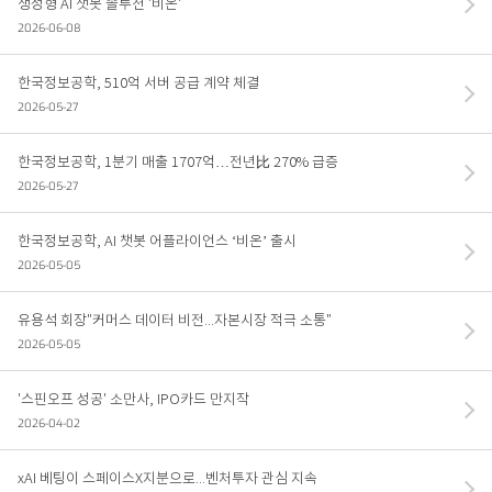
생성형 AI 챗봇 솔루션 '비온'
2026-06-08
인공지능
소프트웨어
한국정보공학, 510억 서버 공급 계약 체결
연구실적
2026-05-27
한국정보공학, 1분기 매출 1707억…전년比 270% 급증
IR
2026-05-27
공시자료
한국정보공학, AI 챗봇 어플라이언스 ‘비온’ 출시
재무정보
2026-05-05
주주공지
유용석 회장"커머스 데이터 비전...자본시장 적극 소통"
2026-05-05
PR
'스핀오프 성공' 소만사, IPO카드 만지작
NEWS
2026-04-02
조직 및 연락처
xAI 베팅이 스페이스X지분으로...벤처투자 관심 지속
인재채용